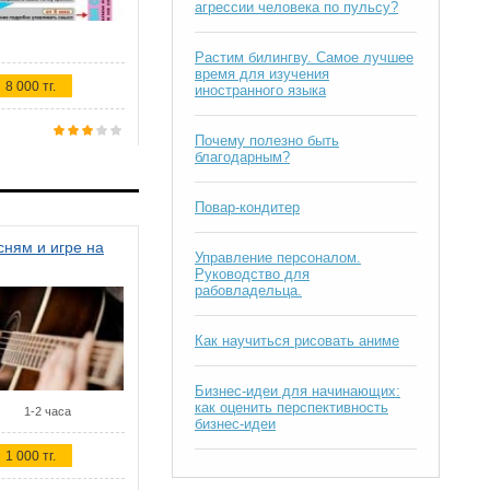
агрессии человека по пульсу?
Растим билингву. Самое лучшее
время для изучения
8 000 тг.
иностранного языка
Почему полезно быть
благодарным?
Повар-кондитер
ням и игре на
Управление персоналом.
Руководство для
рабовладельца.
Как научиться рисовать аниме
Бизнес-идеи для начинающих:
как оценить перспективность
1-2 часа
бизнес-идеи
1 000 тг.