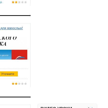
да
 для взрослых!
Уточните