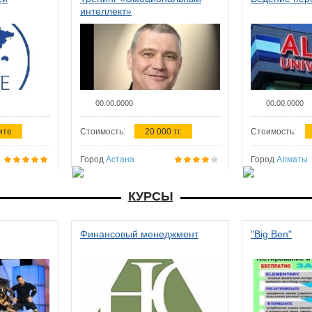
интеллект»
00.00.0000
00.00.0000
ите
Стоимость:
20 000 тг.
Стоимость:
Город
Астана
Город
Алматы
КУРСЫ
Финансовый менеджмент
"Big Ben"