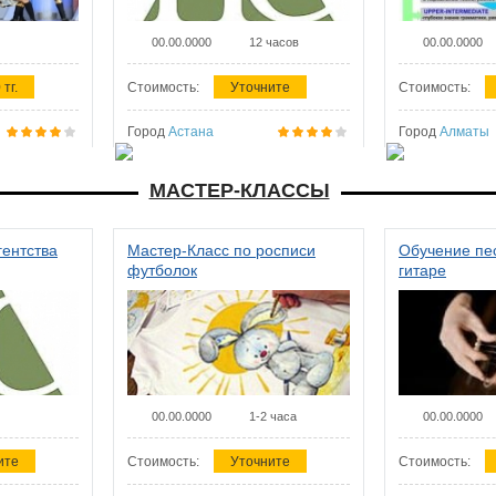
00.00.0000
12 часов
00.00.0000
 тг.
Стоимость:
Уточните
Стоимость:
Город
Астана
Город
Алматы
МАСТЕР-КЛАССЫ
гентства
Мастер-Класс по росписи
Обучение пес
футболок
гитаре
00.00.0000
1-2 часа
00.00.0000
ите
Стоимость:
Уточните
Стоимость: