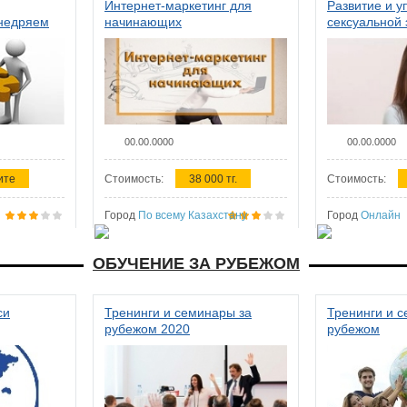
Интернет-маркетинг для
Развитие и у
внедряем
начинающих
сексуальной 
ства в
женщин
00.00.0000
00.00.0000
ите
Стоимость:
38 000 тг.
Стоимость:
Город
По всему Казахстану
Город
Онлайн
ОБУЧЕНИЕ ЗА РУБЕЖОМ
си
Тренинги и семинары за
Тренинги и 
рубежом 2020
рубежом