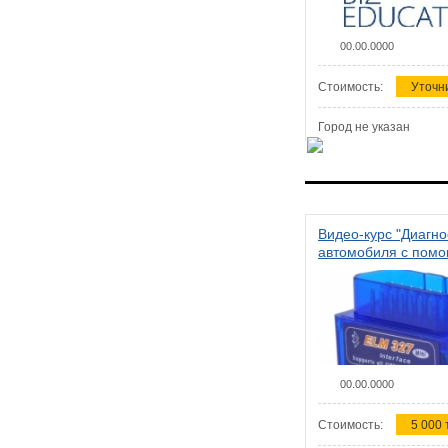
00.00.0000
Стоимость:
Уточн
Город не указан
Видео-курс "Диагно
автомобиля с пом
сканера ELM 327"
00.00.0000
Стоимость:
5 000 т