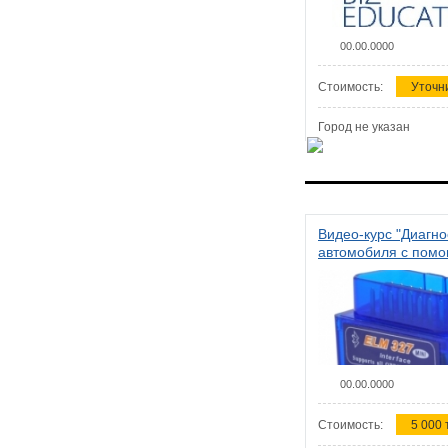
00.00.0000
Стоимость:
Уточн
Город не указан
Видео-курс "Диагно
автомобиля с пом
сканера ELM 327"
00.00.0000
Стоимость:
5 000 т