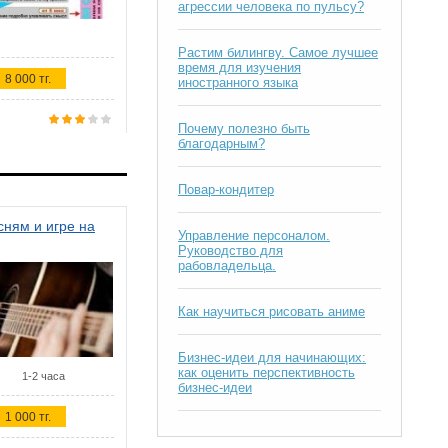
агрессии человека по пульсу?
Растим билингву. Самое лучшее
время для изучения
8 000 тг.
иностранного языка
Почему полезно быть
благодарным?
Повар-кондитер
ням и игре на
Управление персоналом.
Руководство для
рабовладельца.
Как научиться рисовать аниме
Бизнес-идеи для начинающих:
как оценить перспективность
1-2 часа
бизнес-идеи
1 000 тг.