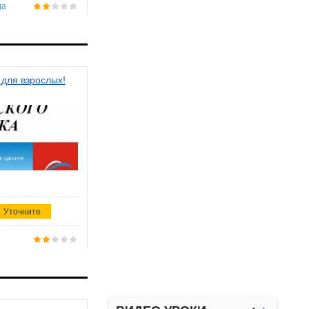
да
 для взрослых!
Уточните