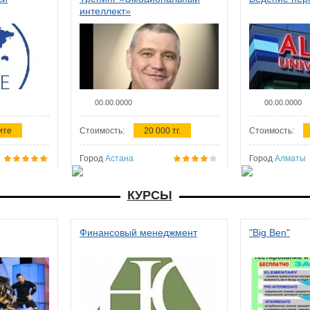
интеллект»
00.00.0000
00.00.0000
ите
Стоимость:
20 000 тг.
Стоимость:
Город
Астана
Город
Алматы
КУРСЫ
Финансовый менеджмент
"Big Ben"