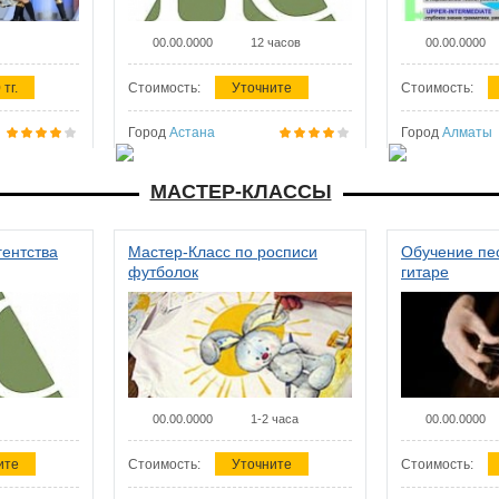
00.00.0000
12 часов
00.00.0000
 тг.
Стоимость:
Уточните
Стоимость:
Город
Астана
Город
Алматы
МАСТЕР-КЛАССЫ
гентства
Мастер-Класс по росписи
Обучение пес
футболок
гитаре
00.00.0000
1-2 часа
00.00.0000
ите
Стоимость:
Уточните
Стоимость: