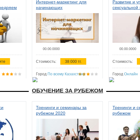
Интернет-маркетинг для
Развитие и у
внедряем
начинающих
сексуальной 
ства в
женщин
00.00.0000
00.00.0000
ите
Стоимость:
38 000 тг.
Стоимость:
Город
По всему Казахстану
Город
Онлайн
ОБУЧЕНИЕ ЗА РУБЕЖОМ
си
Тренинги и семинары за
Тренинги и 
рубежом 2020
рубежом