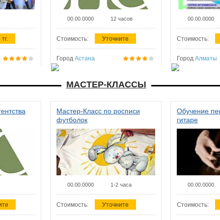
00.00.0000
12 часов
00.00.0000
 тг.
Стоимость:
Уточните
Стоимость:
Город
Астана
Город
Алматы
МАСТЕР-КЛАССЫ
гентства
Мастер-Класс по росписи
Обучение пес
футболок
гитаре
00.00.0000
1-2 часа
00.00.0000
ите
Стоимость:
Уточните
Стоимость: