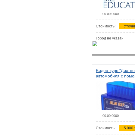
00.00.0000
Стоимость:
Уточн
Город не указан
Видео-курс "Диагно
автомобиля с пом
сканера ELM 327"
00.00.0000
Стоимость:
5 000 т