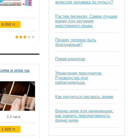
агрессии человека по пульсу?
Растим билингву. Самое лучшее
время для изучения
8 000 тг.
иностранного языка
Почему полезно быть
благодарным?
Повар-кондитер
ням и игре на
Управление персоналом.
Руководство для
рабовладельца.
Как научиться рисовать аниме
Бизнес-идеи для начинающих:
как оценить перспективность
1-2 часа
бизнес-идеи
1 000 тг.