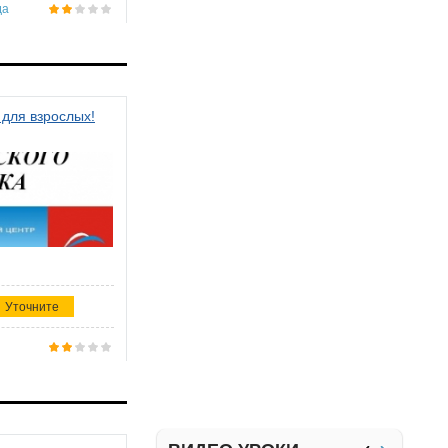
да
 для взрослых!
Уточните