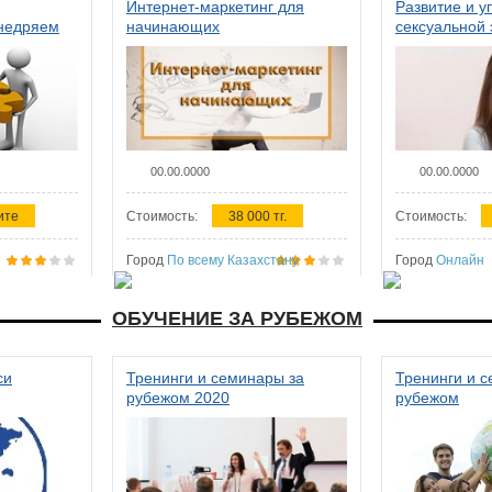
Интернет-маркетинг для
Развитие и у
внедряем
начинающих
сексуальной 
ства в
женщин
00.00.0000
00.00.0000
ите
Стоимость:
38 000 тг.
Стоимость:
Город
По всему Казахстану
Город
Онлайн
ОБУЧЕНИЕ ЗА РУБЕЖОМ
си
Тренинги и семинары за
Тренинги и 
рубежом 2020
рубежом