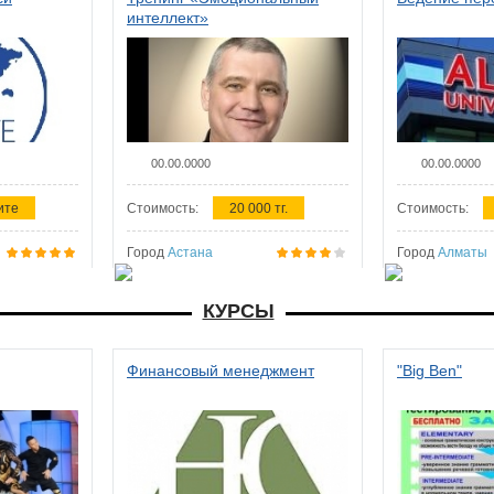
интеллект»
00.00.0000
00.00.0000
ите
Стоимость:
20 000 тг.
Стоимость:
Город
Астана
Город
Алматы
КУРСЫ
Финансовый менеджмент
"Big Ben"