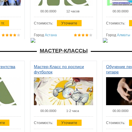
00.00.0000
12 часов
00.00.0000
 тг.
Стоимость:
Уточните
Стоимость:
Город
Астана
Город
Алматы
МАСТЕР-КЛАССЫ
гентства
Мастер-Класс по росписи
Обучение пес
футболок
гитаре
00.00.0000
1-2 часа
00.00.0000
ите
Стоимость:
Уточните
Стоимость: