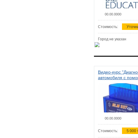
00.00.0000
Стоимость:
Уточн
Город не указан
Видео-курс "Диагно
автомобиля с пом
сканера ELM 327"
00.00.0000
Стоимость:
5 000 т