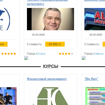
интеллект»
00.00.0000
00.00.0000
ите
Стоимость:
20 000 тг.
Стоимость:
Город
Астана
Город
Алматы
КУРСЫ
Финансовый менеджмент
"Big Ben"