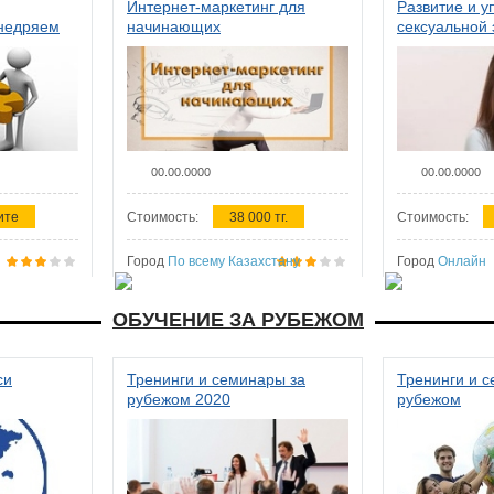
Интернет-маркетинг для
Развитие и у
внедряем
начинающих
сексуальной 
ства в
женщин
00.00.0000
00.00.0000
ите
Стоимость:
38 000 тг.
Стоимость:
Город
По всему Казахстану
Город
Онлайн
ОБУЧЕНИЕ ЗА РУБЕЖОМ
си
Тренинги и семинары за
Тренинги и 
рубежом 2020
рубежом