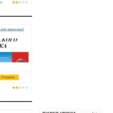
да
 для взрослых!
Уточните