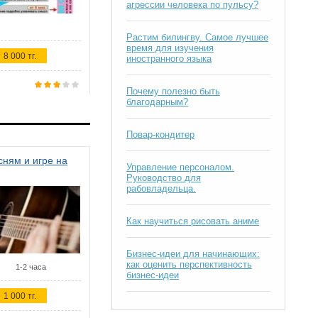
агрессии человека по пульсу?
Растим билингву. Самое лучшее
время для изучения
8 000 тг.
иностранного языка
Почему полезно быть
благодарным?
Повар-кондитер
ням и игре на
Управление персоналом.
Руководство для
рабовладельца.
Как научиться рисовать аниме
Бизнес-идеи для начинающих:
как оценить перспективность
1-2 часа
бизнес-идеи
1 000 тг.