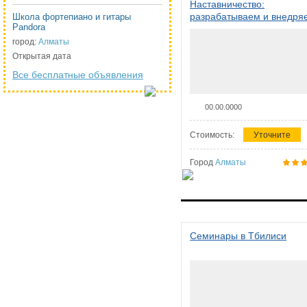
Наставничество:
разрабатываем и внедря
Школа фортепиано и гитары
Pandora
систему наставничества в
организации
город:
Алматы
Открытая дата
Все бесплатные объявления
00.00.0000
Стоимость:
Уточните
Город
Алматы
Семинары в Тбилиси