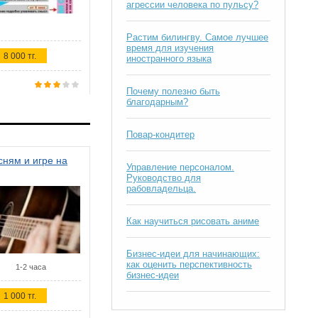
агрессии человека по пульсу?
Растим билингву. Самое лучшее
время для изучения
8 000 тг.
иностранного языка
Почему полезно быть
благодарным?
Повар-кондитер
ням и игре на
Управление персоналом.
Руководство для
рабовладельца.
Как научиться рисовать аниме
Бизнес-идеи для начинающих:
как оценить перспективность
1-2 часа
бизнес-идеи
1 000 тг.