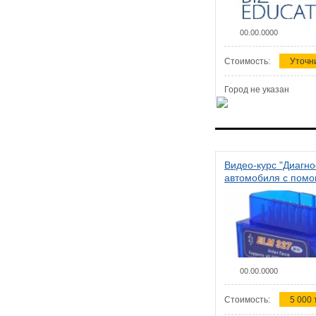
00.00.0000
Стоимость:
Уточн
Город не указан
Видео-курс "Диагно
автомобиля с пом
сканера ELM 327"
00.00.0000
Стоимость:
5 000 т