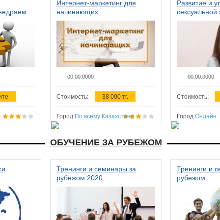
Интернет-маркетинг для
Развитие и у
внедряем
начинающих
сексуальной 
ства в
женщин
00.00.0000
00.00.0000
ите
Стоимость:
38 000 тг.
Стоимость:
Город
По всему Казахстану
Город
Онлайн
ОБУЧЕНИЕ ЗА РУБЕЖОМ
си
Тренинги и семинары за
Тренинги и 
рубежом 2020
рубежом