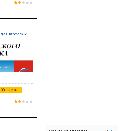
да
 для взрослых!
Уточните