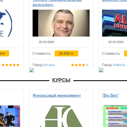
интеллект»
00.00.0000
00.00.0000
ите
Стоимость:
20 000 тг.
Стоимость:
Город
Астана
Город
Алматы
КУРСЫ
Финансовый менеджмент
"Big Ben"