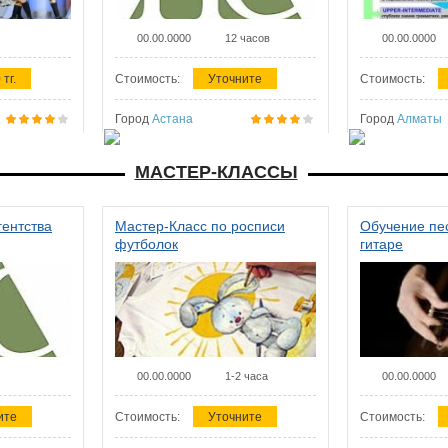
00.00.0000
12 часов
00.00.0000
 тг.
Стоимость:
Уточните
Стоимость:
Город
Астана
Город
Алматы
МАСТЕР-КЛАССЫ
гентства
Мастер-Класс по росписи
Обучение пес
футболок
гитаре
00.00.0000
1-2 часа
00.00.0000
ите
Стоимость:
Уточните
Стоимость: